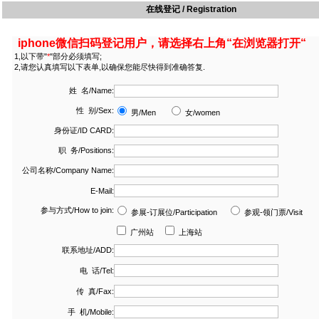
在线登记 / Registration
iphone微信扫码登记用户，请选择右上角“在浏览器打开“
1,以下带"
*
"部分必须填写;
2,请您认真填写以下表单,以确保您能尽快得到准确答复.
姓 名/Name:
性 别/Sex:
男/Men
女/women
身份证/ID CARD:
职 务/Positions:
公司名称/Company Name:
E-Mail:
参与方式/How to join:
参展-订展位/Participation
参观-领门票/Visit
广州站
上海站
联系地址/ADD:
电 话/Tel:
传 真/Fax:
手 机/Mobile: