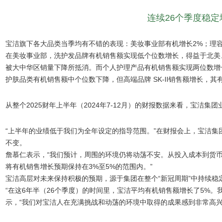
连续26个季度稳定
宝洁旗下各大品类当季均有不错的表现：美妆事业部有机增长2%；理容
在美妆事业部，洗护发品牌有机销售额实现低个位数增长，得益于北美
被大中华区销量下降所抵消。而个人护理产品有机销售额实现两位数增
护肤品类有机销售额中个位数下降，但高端品牌 SK-II销售额增长，
从整个2025财年上半年（2024年7-12月）的财报数据来看，宝洁集团
“上半年的业绩低于我们为全年设定的指导范围。”在财报会上，宝洁集团首席执
不变。
詹慕仁表示，“我们预计，周围的环境仍将动荡不安。从投入成本到货
将有机销售增长预期保持在3%至5%的范围内。”
宝洁高层对未来保持积极的预期，源于集团在整个“新冠周期”中持续稳
“在这6年半（26个季度）的时间里，宝洁平均有机销售额增长了5%。
示，“我们对宝洁人在充满挑战和动荡的环境中取得的成果感到非常高兴