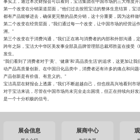
事实上，通过本次财报会可以看到，宝洁集团在中国市场的三大维度开
第一个改变在
分销渠道层面
，“他们过去按照宝洁的整体生意结算，宝
都有产品能够进去，确保更完整的品类分销，这十分重要，因为这样做
第二个改变在
经营层面
，“我们通过每一个改变，让中国市场的经营运
洲。”
第三个改变在于
消费沟通
，“我们正在将与消费者的内部和外部沟通，
跨年之际，宝洁大中华区美发事业部及品牌管理部总裁邓胜蓝在接受《F
发生。
“我们看到了消费者对于‘美’、‘健康’和‘高品质生活’的追求，这更
动产品高质量创新。在中国日化品类中，消费者还有许多的痛点和问题
产品创新是有价值、有意义的。”
宝洁高层在财报会上透露，“我们不断超越自己，但也很高兴地看到市场
对于宝洁来说，尽管在中国市场尚未完全走出困境，但正在持续向好发
是一个十分积极的信号。
展会信息
展商中心
观