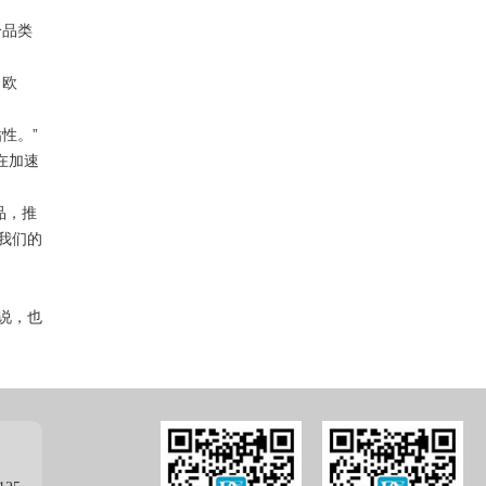
个品类
、欧
性。”
在加速
品，推
我们的
说，也