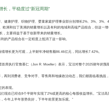
增长，平稳度过“新冠周期”
、健康护理、织物护理、婴童家庭护理事业部分别增长2%、3%、3%、4
、欧洲和拉丁美洲的销量增长以及有利的地域和高端产品组合，但这一增
长，主要得益于基于创新带来的销量增长。
其有利的产品组合在一定程度上抵消了这一影响。
业绩增长更为可观，上半财年净销售额86.46亿元，同比增长7.42%。
行官詹慕仁（Jon R. Moeller）表示，宝洁对整个2025财年的预
币，再到消费者、竞争对手、零售商和地缘政治动态，我们都面临着挑战
定的表现。
我们现在已经在8个半财年实现了2%或更高的核心每股收益增长。”宝洁高
，今年上半年形势良好，下半年前景更加乐观。”