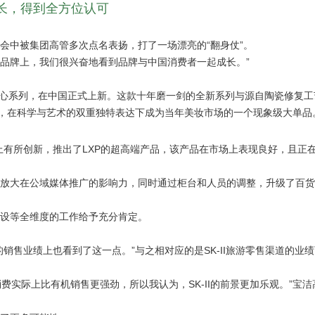
复增长，得到全方位认可
报会中被集团高管多次点名表扬，打了一场漂亮的“翻身仗”。
-II品牌上，我们很兴奋地看到品牌与中国消费者一起成长。”
—LXP匠心系列，在中国正式上新。这款十年磨一剑的全新系列与源自陶瓷修复
故事，在科学与艺术的双重独特表达下成为当年美妆市场的一个现象级大单品
牌上有所创新，推出了LXP的超高端产品，该产品在市场上表现良好，且正
仅是放大在公域媒体推广的影响力，同时通过柜台和人员的调整，升级了百
建设等全维度的工作给予充分肯定。
的销售业绩上也看到了这一点。”与之相对应的是SK-II旅游零售渠道的业
实际上比有机销售更强劲，所以我认为，SK-II的前景更加乐观。”宝洁