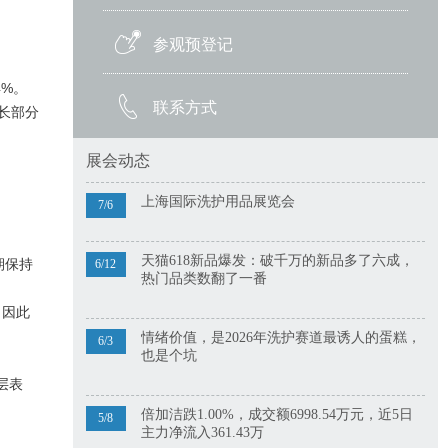
参观预登记
%。
联系方式
长部分
展会动态
上海国际洗护用品展览会
7/6
天猫618新品爆发：破千万的新品多了六成，
期保持
6/12
热门品类数翻了一番
，因此
情绪价值，是2026年洗护赛道最诱人的蛋糕，
6/3
也是个坑
层表
倍加洁跌1.00%，成交额6998.54万元，近5日
5/8
主力净流入361.43万