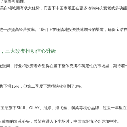
到了更多可能性。
在过往美白领域拥有极大优势，而当下中国市场正在更多地转向抗衰老或多功
进一步提高经营效率。“我们正在谨慎地投资快速增长的渠道，确保宝洁
，三大改变推动信心升级
毫无疑问，行业和投资者希望得在当下整体充满不确定性的市场里，期待着
销售下滑15%，但第二季度下滑很快收窄到了3%。
现，宝洁旗下SK-II、OLAY、潘婷、海飞丝、飘柔等核心品牌，过去一年里
令人鼓舞的复苏势头，希望在进入下半场时，中国市场情况会更加中性。