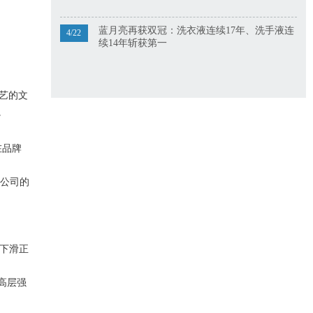
蓝月亮再获双冠：洗衣液连续17年、洗手液连
4/22
续14年斩获第一
工艺的文
。
在品牌
货公司的
绩下滑正
高层强