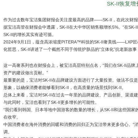
SK-II恢
作为过去数年宝洁集团财报会关注度最高的品牌——SK-II，在此次财
据宝洁高管在财报会中透露，SK-II在大中华区销售额增长5%。“在SK
SK-II的增长其实有迹可循。
2024年9月1日，蕴含高浓缩度PITERA™科技的SK-II奢美线—
化哲思，SK-II讲述了一个截然不同于传统护肤品的“立体化”抗老新
这一高奢系列也在财报会上，被宝洁高层特别点名，“我们在SK-II品
资产的建设做出贡献。”
最重要的是，宝洁对SK-II在品牌建设方面进行了大量投资。做法不
形象，以确保消费者能够看到SK-II，在高质量的场景找到SK-II。
总体上来看，宝洁对SK-II在过去一年里的品牌建设、产品创新、渠道
与此同时，宝洁也看到了SK-II更多增长的可能性。
“我们看到韩国、日本等地中国游客的数量的增长，从SK-II和这些国家
在收窄。
中国消费者在海外消费的回暖和消费的回归正为宝洁带来更多信心。“消费
调。