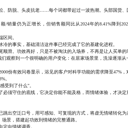
松、防脱、头皮抗老……每个词都带起过一波热潮。头部国货、
销量仍为正增长，但销售额同比从2024年的8.41%降到202
端区间。
冰冷的事实，基础清洁这件事已经完成了它的基建化进程。
发尾顺滑。功效再好，只是不被淘汰的入场券，不再是让人买单的
我们观察到一个很明确的用户变化：在居家场景里，洗澡逐渐从
2000份有效问卷显示，浴见的客户对科学功能的需求降至47%，
3%。
感受到了什么”。
成了必须守住的底线，它决定你能不能及格，而情绪体验，才决定
牌已跳出空泛口号，用可感知、可复现的方式，将虚无情绪转化为
式、场景，搭建起功效到情绪的完整通路。
向定向情绪调香。