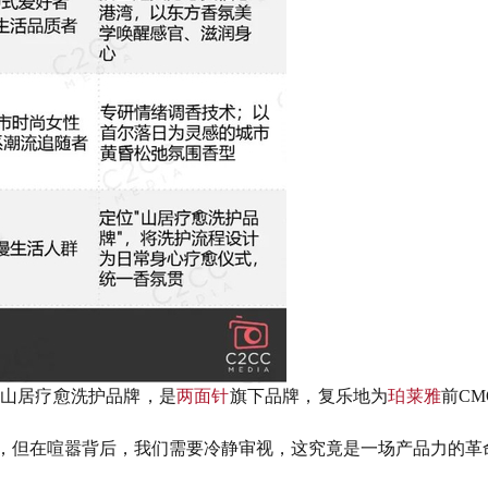
山居疗愈洗护品牌，是
两面针
旗下品牌，复乐地为
珀莱雅
前CM
，但在喧嚣背后，我们需要冷静审视，这究竟是一场产品力的革