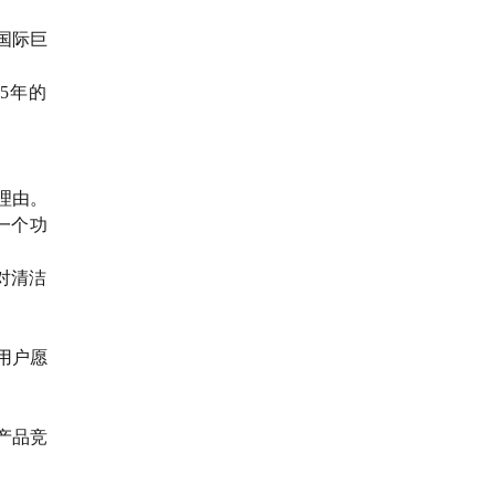
国际巨
5年的
理由。
一个功
对清洁
用户愿
产品竞