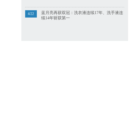
蓝月亮再获双冠：洗衣液连续17年、洗手液连
4/22
续14年斩获第一