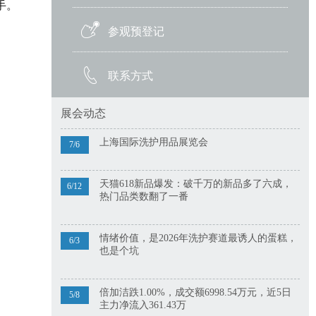
手。
参观预登记
联系方式
展会动态
上海国际洗护用品展览会
7/6
天猫618新品爆发：破千万的新品多了六成，
6/12
热门品类数翻了一番
情绪价值，是2026年洗护赛道最诱人的蛋糕，
6/3
也是个坑
倍加洁跌1.00%，成交额6998.54万元，近5日
5/8
主力净流入361.43万