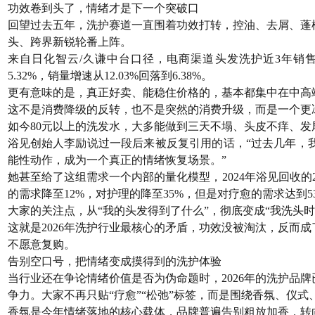
功效卷到头了，情绪才是下一个突破口
回望过去五年，洗护赛道一直围着功效打转，控油、去屑、蓬
头、跨界新锐轮番上阵。
来自日化智云/久谦中台口径，电商渠道头发洗护近3年销售额/
5.32%，销量增速从12.03%回落到6.38%。
更有意味的是，真正好卖、能稳住价格的，基本都集中在中高
这不是消费降级的反转，也不是突然的消费升级，而是一个更
如今80元以上的洗发水，大多能做到三天不塌、头皮不痒、
浴见创始人李励说过一段后来被反复引用的话，“过去几年，
能性动作，成为一个真正的情绪恢复场景。”
她甚至给了这组需求一个内部的量化模型，2024年浴见回收的
的需求降至12%，对护理的降至35%，但是对疗愈的需求达到5
大家的关注点，从“我的头发得到了什么”，彻底变成“我洗头时
这就是2026年洗护行业最核心的矛盾，功效没被淘汰，反而
不愿意复购。
告别空口号，把情绪变成摸得到的洗护体验
当行业还在争论情绪价值是否为伪命题时，2026年的洗护品
争力。大家不再只贴“疗愈”“松弛”标签，而是围绕香氛、仪
香氛是今年情绪落地的核心载体，品牌普遍告别粗放加香，转