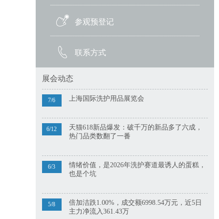
参观预登记
联系方式
展会动态
上海国际洗护用品展览会
7/6
天猫618新品爆发：破千万的新品多了六成，
6/12
热门品类数翻了一番
情绪价值，是2026年洗护赛道最诱人的蛋糕，
6/3
也是个坑
倍加洁跌1.00%，成交额6998.54万元，近5日
5/8
主力净流入361.43万