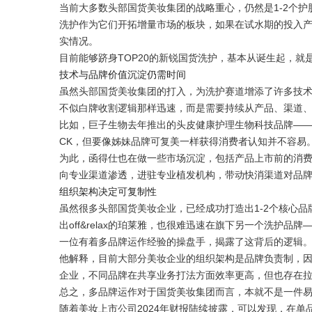
当前大多数头部国货美妆集团的战略重心，仍然是1-2个
洗护作为它们开拓增量市场的板块，如果在试水期的投入
实情况。
目前能够跻身TOP20的新锐国货洗护，基本从诞生起，就是母
技术与品牌价值沉淀仍需时间
虽然头部国货美妆集团的打入，为洗护赛道增添了许多技术
不似白牌收割逻辑那样迅速，而是需要持续从产品、渠道
比如，巨子生物去年推出的头皮健康护理生物科技品牌—
CK，但要像姊妹品牌可复美一样获得消费者认知并不容易
为此，函得仕也在做一些市场沉淀，包括产品上市前的消
向专业渠道渗透，进驻专业植发机构，带动快消渠道对品
组织架构决定可复制性
虽然很多头部国货美妆企业，已经成功打造出1-2个核心
出off&relax的珀莱雅，也很难迅速在旗下另一个洗护品
一位有着多品牌运作经验的操盘手，揭露了这背后的逻辑
他解释，目前大部分美妆企业的组织架构是品牌负责制，
企业，不同品牌在共享业务打法方面效率更高，但也存在
总之，多品牌运作对于国货美妆集团而言，本就不是一件
随着美妆上市公司2024年财报陆续披露，可以发现，在单