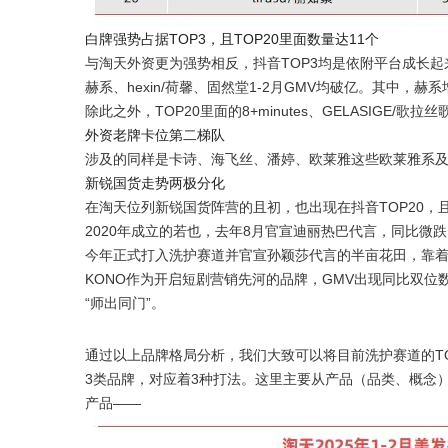
白牌强势占据TOP3，且TOP20里面数量达11个
与淘天外资更为强势相反，抖音TOP3均是依附平台成长起
赫系、hexin/荷馨、固然堂1-2月GMV均破亿。其中，赫系增速
除此之外，TOP20里面的8+minutes、GELASIGE/歌
外资老牌卡位第二梯队
涉及的同样是卡诗、海飞丝、潘婷、欧莱雅这些欧莱雅系
新锐国货走势两极分化
在淘天位列新锐国货阵营的且初，也出现在抖音TOP20，且
2020年成立的若也，去年8月官宣迪丽热巴代言，同比微
今年正式打入洗护赛道并官宣孙颖莎代言的半亩花田，靠着代
KONO作为开启短剧营销先河的品牌，GMV出现同比双位
“师出同门”。
通过以上品牌格局分析，我们大致可以将目前洗护赛道的T
3类品牌，对应着3种打法。这里主要从产品（品类、概念
产品——