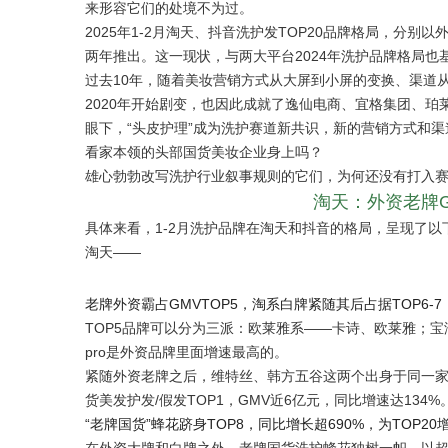
来形容它们的处境不为过。
2025年1-2月淘天、抖音洗护发TOP20品牌格局，分
两年推出。这一现状，与两大平台2024年洗护品牌格局也
过去10年，随着美妆营销方式从大屏到小屏的变换、渠道
2020年开始剧变，也因此成就了逸仙电商、宜格集团、
眼下，“头皮护理”成为洗护赛道新共识，新的营销方式和渠道
看家本领的头部国货美妆企业身上吗？
雄心勃勃改写洗护行业叙事规则的它们，为何还没有打入赛
淘天：外资老牌
具体来看，1-2月洗护品牌在淘天和抖音的格局，呈现了以
淘天——
老牌外资霸占GMVTOP5，淘系白牌紧随其后占据TOP6-7
TOP5品牌可以分为三派：欧莱雅系——卡诗、欧莱雅；宝
pro是外资品牌里面增速最高的。
紧随外资老牌之后，维特丝、韩方五谷这两个出身于同一家公
货美发护发/假发TOP1，GMV近6亿元，同比增速达134%
“老牌国货”蜂花跻身TOP8，同比增长超690%，为TOP20