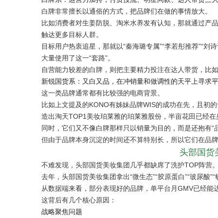
白牌非常擅长以通俗的方式，把品牌们在做的事情放大。
比如消费者对生姜防脱、淘米水养发有认知，那就通过产
触达更多目标人群。
目标用户热衷追星，那就以“秦海璐专属”“李若彤推荐”“刘
大量使用了这一“套路”。
自营能力较差的白牌，则把主要精力投注在达人带货，比如he
新锐国货系：又白又品，在冲销量和做调性的天平上寻求
这一类品牌通常都有比较强的电商背景。
比如上文提及的KONO有姊妹品牌WIS的成功在先，且初的母
造出淘天TOP1美妆珀莱雅的珀莱雅股份，半亩花田已经
同时，它们又不像白牌那样只以销量为目的，而是还抱有“
但由于品牌本身沉淀的时间还不算特别长，所以它们在品
头部国货
不难发现，头部国货美妆集团几乎都缺席了洗护TOP阵营。即
去年，头部国货美妆集团拿出“微生态”“胶原蛋白”“玻尿酸
从数据端来看，部分表现好的品牌，单平台月GMV已经能
这背后有几个核心原因：
战略聚焦问题