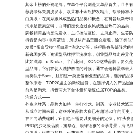
其余上榜的外资老牌，在单个平台则是大单品冒尖，且各
薇姿绿标去屑洗发水、欧莱雅小金瓶护发精油、馥绿德雅
白牌系：在淘系跟风成熟热门品类和概念，在抖音玩新奇
淘系是搜索逻辑，白牌们擅长通过跟风成熟且热门的品类
牌畅销商品均是洗发水，主打控油蓬松、去屑止痒、生姜
抖音是内容+电商逻辑，所以从产品里面会发现，除了类似
发膜”“蛋白导模”“蛋白霜”“淘米水”等，获得跻身头部阵营的
新锐国货系：资源型品牌押宝洗发水，创业型品牌走差异
比如滋源、off&relax、半亩花田、KONO这些品牌
型品牌，它们在切入洗护赛道的时候，通常会选择蛋糕最
而类似于Spes、且初这一类更偏创业型的品牌，选择的
整体来看，TOP20里面的新锐国货，在选择切入的产品
前均是淘天、抖音两大平台体量和增速位居TOP的品类。
沟通方式——
外资老牌系：品牌力加持，主打沙龙、制药、专业技术派
从成立时间来看，这些外资品牌大多已有超过50年的历史
在面向消费端时，它们也不需要以更细分的定位，如“头皮
PRO的沙龙级品质，施华蔻、馥绿德雅的医学背景，海飞
白牌系：运营力加持，付费投流、明星同款、达人带货三