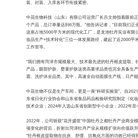
装、封装、入库各环节衔接紧密。
中花生物科技（山东）有限公司运营厂长吕文帅指着眼前正
个产品，总订单量达到6万瓶。”他告诉记者，“目前我们正
这座占地5000平方米的现代化工厂，是龙池牡丹实业有限公
妆品生产+技术转化”三位一体发展路径，建起了近2000
工作室等。
“我们拥有菏泽市规模最大、技术最先进的牡丹根皮提取、
产品，眼部护肤、婴童护肤这类高要求品类也完全具备生产条
霜、洗护沐全品类。其中，高速全自动面膜生产线，日产能
中花生物不仅是生产车间，更是一座“科研实验室”。自20
东省日化行业协会和山东省食品药品检验研究院制定《化妆
技术企业；2024年入选山东省创新型中小企业；2022年
2022年，公司斩获“花开盛世”中国牡丹之都牡丹产业商业
项变化的背后，折射出菏泽牡丹产业从规模扩张向价值跃
“牡丹根皮提取物在抗炎、舒缓、抗氧化方面的功效已经得